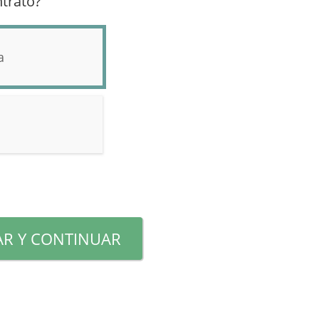
trato?
a
R Y CONTINUAR