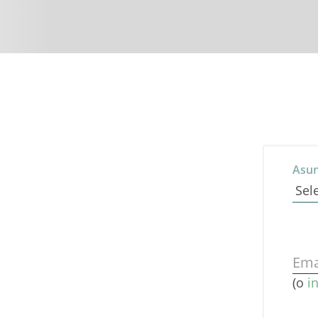
Asu
Ema
(o
i