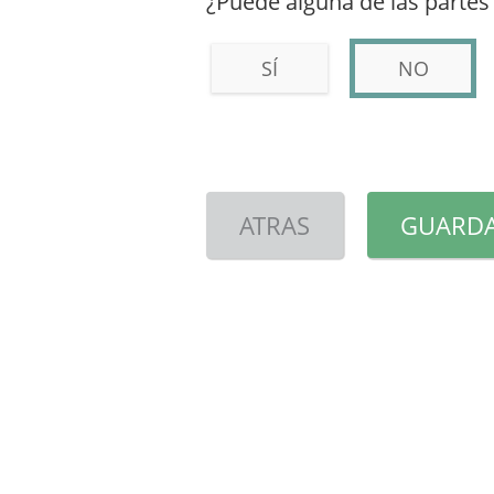
¿Puede alguna de las partes 
SÍ
NO
ATRAS
GUARDA