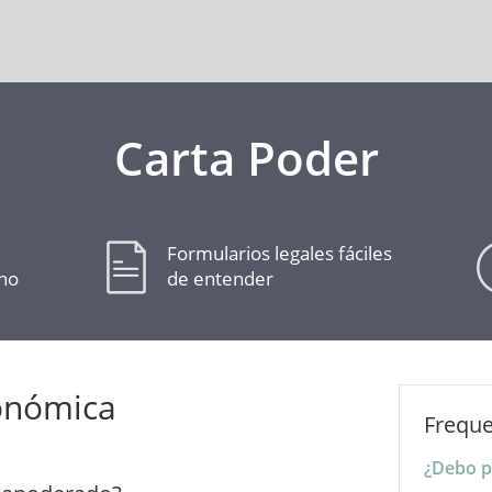
Carta Poder
Formularios legales fáciles
cho
de entender
onómica
Freque
¿Debo p