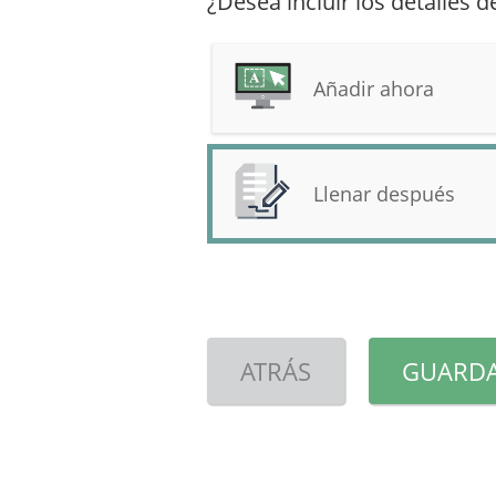
¿Desea incluir los detalles 
Añadir ahora
Llenar después
ATRÁS
GUARDA