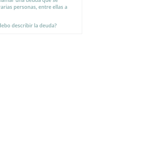
clamar una deuda que se
arias personas, entre ellas a
ebo describir la deuda?