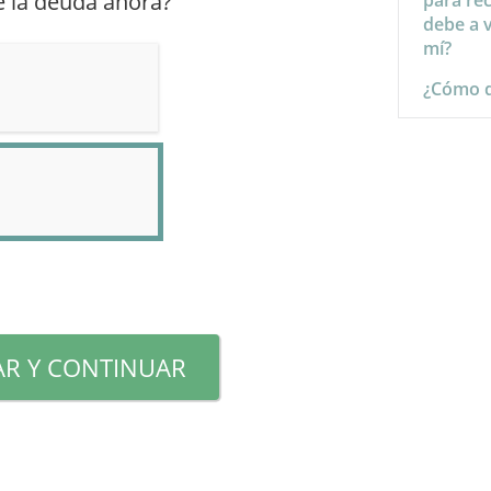
de la deuda ahora?
para re
debe a v
mí?
¿Cómo d
R Y CONTINUAR