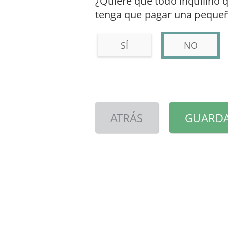
¿Quiere que todo inquilino 
tenga que pagar una pequeña
SÍ
NO
ATRÁS
GUARDA