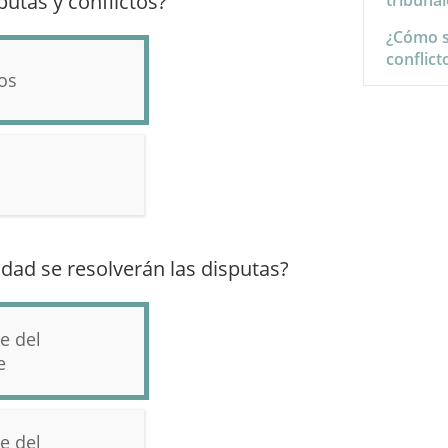
utas y conflictos?
tribunal
¿Cómo s
conflict
os
udad se resolverán las disputas?
e del
e
e del