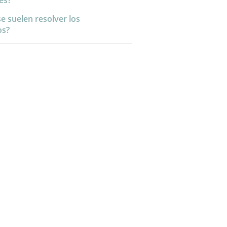
es?
e suelen resolver los
os?