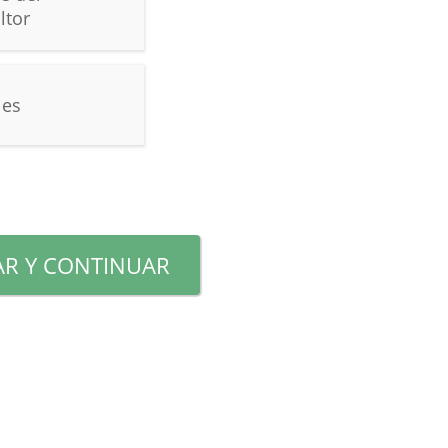
ltor
les
R Y CONTINUAR