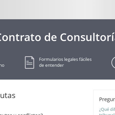
Contrato de Consultorí
Formularios legales fáciles
cho
de entender
putas
Pregun
¿Qué dif