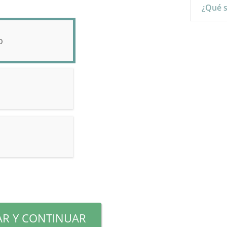
¿Qué s
o
R Y CONTINUAR