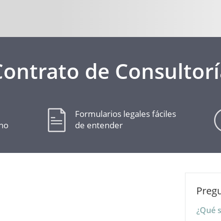
Contrato de Consultorí
Formularios legales fáciles
cho
de entender
Preg
¿Qué s