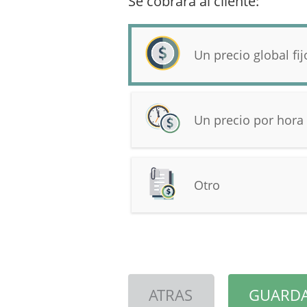
Se cobrará al cliente:
Un precio global fij
Un precio por hora
Otro
ATRAS
GUARDA