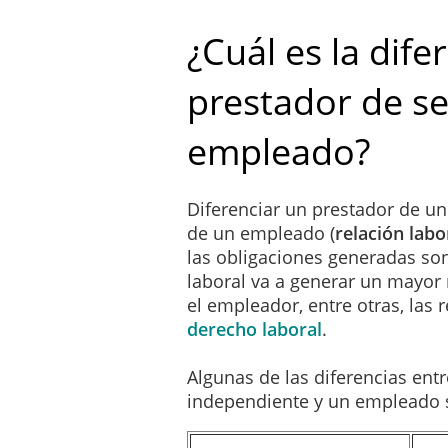
Como contraprestación por 
por hora de
__________€
¿Cuál es la dife
Cliente del número de hora
Prestador, y se deberá tom
prestador de se
tardar. El Prestador deberá
plazo de mutuo acuerdo.
empleado?
De aquí en adelante será 
Diferenciar un prestador de un 
Las cantidades indicadas n
de un empleado (
relación
labo
las correspondientes reten
las obligaciones generadas son
obligada a ello de conformi
laboral va a generar un mayor
el empleador, entre otras, las r
En relación con el pago de
derecho laboral
.
completamente de conformi
Algunas de las diferencias entr
A los efectos anteriores, e
independiente y un empleado s
debiendo ser pagadas las m
requisitos formales estable