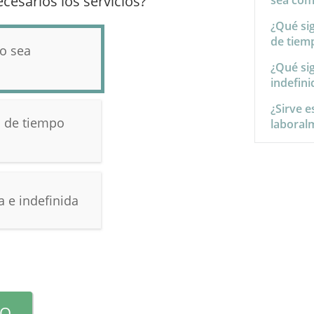
cesarios los servicios?
sea com
¿Qué si
de tiem
io sea
¿Qué si
indefini
¿Sirve e
o de tiempo
laboral
 e indefinida
TO