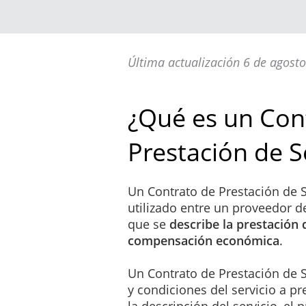
con una mayor precisión los requisi
presupuesto es incorporado al pres
de contradicción entre lo dispuesto 
alcance, fases o hitos, primará lo d
Última actualización 6 de agost
IV. Que, en virtud de lo anterior, l
habiendo entendido el alcance, cont
¿Qué es un Con
voluntariamente a un acuerdo mutuo 
indicado en las siguientes:
Prestación de S
Un Contrato de Prestación de S
OBJETO DEL CONTRA
utilizado entre un proveedor de
En virtud del presente Con
que se
describe la prestación 
_____________________
compensación económica
.
_____________________
_____________________
Un Contrato de Prestación de S
De aquí en adelante serán 
y condiciones del servicio a pre
la descripción del servicio, el 