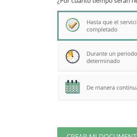
¿Por cuánto tiempo serán ne
Hasta que el servic
completado
Durante un period
determinado
De manera continua
CREAR MI DOCUMEN