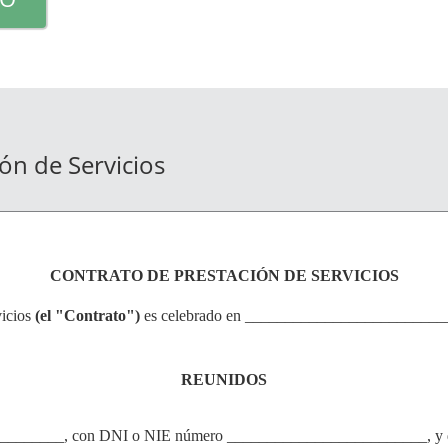
ón de Servicios
CONTRATO DE PRESTACIÓN DE SERVICIOS
icios
(el "Contrato")
es celebrado en __________________________
REUNIDOS
______, con DNI o NIE número _________________________, y dom