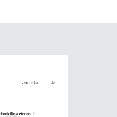
__________, en fecha _____ de
icilio a efectos de