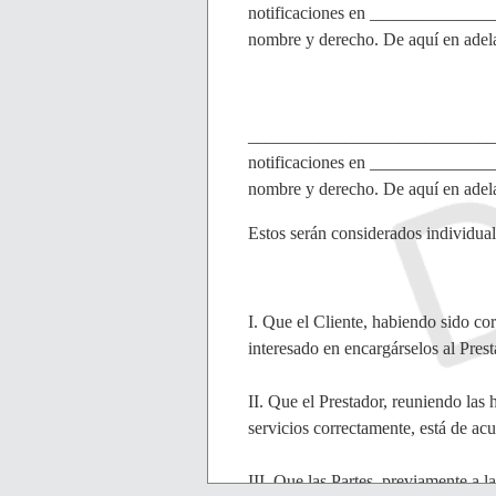
notificaciones en _____________
nombre y derecho. De aquí en adela
______________________________
notificaciones en _____________
nombre y derecho. De aquí en adela
Estos serán considerados individua
I. Que el Cliente, habiendo sido cor
interesado en encargárselos al Prest
II. Que el Prestador, reuniendo las 
servicios correctamente, está de ac
III. Que las Partes, previamente a 