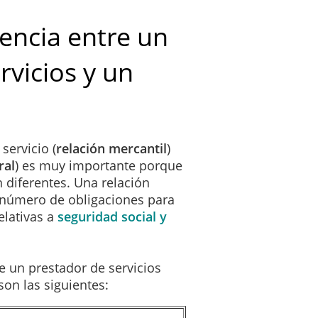
los Servicios objeto de este Contrato, el Cliente pagará al Prestador e
. En estos supuestos el Prestador tendrá la obligación de documentar e 
rencia entre un
s que han sido trabajadas. El número de horas no deberá ser injustific
ar como ejemplo las buenas prácticas del sector para calcular el número 
rvicios y un
 enviar un informe de horas trabajadas al Cliente de manera periódica, d
referenciado como la "Remuneración".
servicio (
relación
mercantil
)
o incluyen el Impuesto sobre el Valor Añadido (IVA) y sobre las mismas 
ral
) es muy importante porque
ciones que la normativa aplicable exigiese. Dichos impuestos o retencio
 diferentes. Una relación
dad con lo dispuesto por la normativa fiscal aplicable.
 número de obligaciones para
elativas a
seguridad social y
 la Remuneración, el Prestador facturará al Cliente cuando los Servicio
dad con los términos y condiciones indicados en este Contrato.
e un prestador de servicios
l Prestador emitirá la correspondiente factura o recibo por los conceptos
on las siguientes:
ismas dentro de los 30 días siguientes a su emisión recepción. Esta fac
cidos por la normativa aplicable, entre ellos: número y fecha de factura,