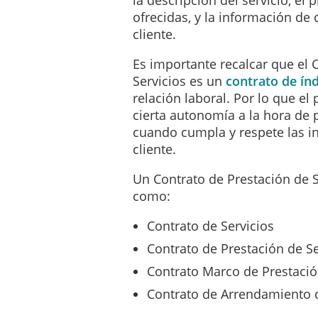
El
Prestador deberá desemp
ofrecidas, y la información de
causar daños o perjuicios a
cliente.
normativos y costumbres del
Es importante recalcar que el 
Servicios es un
contrato de ín
En lo que respecta a la ubi
relación laboral. Por lo que el 
_____________________
cierta autonomía a la hora de p
cuando cumpla y respete las in
En caso de que exista algun
cliente.
comunicar al Prestador con
Un Contrato de Prestación de 
Con carácter general, no q
como:
incluidos en este Contrato 
nuevos servicios y activida
Contrato de Servicios
variación sustancial entre
Contrato de Prestación de Se
gastos inicialmente previst
servicios, así como otros 
Contrato Marco de Prestació
quedarán incorporadas a e
Contrato de Arrendamiento d