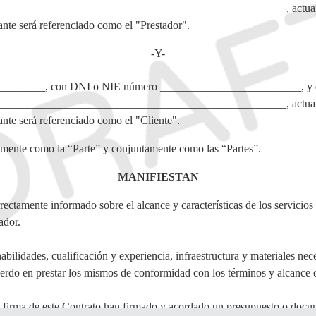
____________________________________________________, actuando
nte será referenciado como el "Prestador".
-Y-
______, con DNI o NIE número _________________________, y dom
____________________________________________________, actuando
nte será referenciado como el "Cliente".
lmente como la “Parte” y conjuntamente como las “Partes”.
MANIFIESTAN
rectamente informado sobre el alcance y características de los servicios 
ador.
habilidades, cualificación y experiencia, infraestructura y materiales nec
uerdo en prestar los mismos de conformidad con los términos y alcance d
la firma de este Contrato han firmado y acordado un presupuesto o docu