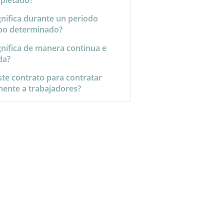
pletado?
gnifica durante un periodo
po determinado?
gnifica de manera continua e
da?
ste contrato para contratar
mente a trabajadores?