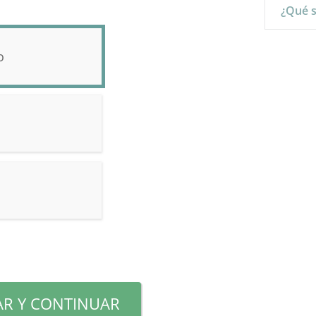
¿Qué s
o
R Y CONTINUAR