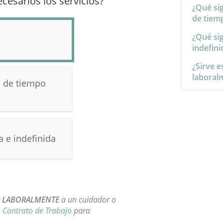
cesarios los servicios?
¿Qué si
de tiem
¿Qué si
indefini
¿Sirve e
laboral
o de tiempo
 e indefinida
r
LABORALMENTE
a un cuidador o
o
Contrato de Trabajo
para