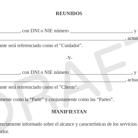
REUNIDOS
______, con DNI o NIE número _________________________, y dom
____________________________________________________, actuando
nte será referenciado como el "Cuidador".
-Y-
______, con DNI o NIE número _________________________, y dom
____________________________________________________, actuando
nte será referenciado como el "Cliente".
lmente como la “Parte” y conjuntamente como las “Partes”.
MANIFIESTAN
rectamente informado sobre el alcance y características de los servicios 
ador.