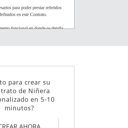
esarios para poder prestar referidos
efinidos en este Contrato.
mento funcional en donde se detalla
 de dichos servicios. Este
delante, el “Presupuesto”. En caso
cnicos, funcionales, de calidad,
uficiente para contratar y obligarse,
as haber llegado libre y
sto para crear su
lo sucesivo de conformidad con lo
trato de Niñera
onalizado en 5-10
minutos?
dicados a continuación:
CREAR AHORA
_______________