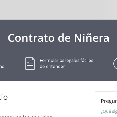
Contrato de Niñera
Formularios legales fáciles
cho
de entender
cio
Pregun
¿Qué si