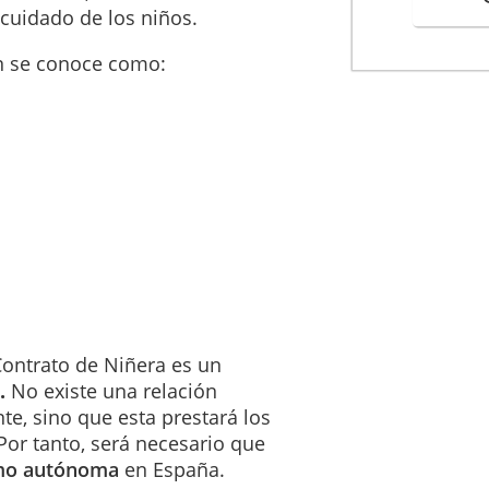
 cuidado de los niños.
________________________________________________________
________________________________________________________
n se conoce como:
referenciados como el "Servicio" o los "Servicios" indistintamente.
ñar los Servicios de manera responsable y diligente, evitando cualqui
l Cliente, a los niños, o a terceros. Deberá seguir en todo momento las i
 los niños.
cación donde se prestarán los Servicios, las Partes acuerdan lo siguiente
________________________________________________________
a modificación con respecto al lugar en el que se prestarán los Servicio
un plazo de tiempo suficiente y razonable, empleando un método de not
Contrato de Niñera es un
l.
No existe una relación
uedarán incluidos dentro de los Servicios cualesquiera otros servicios
ente, sino que esta prestará los
y en el Presupuesto. No obstante lo anterior, las Partes, de mutuo acuer
or tanto, será necesario que
des. Para lo anterior será necesario el acuerdo previo, expreso y por escr
omo autónoma
en España.
 los antiguos Servicios y los nuevos añadidos, se podrán modificar propo