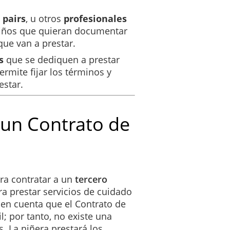
y el Cuidador tendrá que confirmar su disponibilidad dentro de un plaz
iciente y razonable al Cliente para que éste se pueda organizar.
pairs
, u otros
profesionales
iños que quieran documentar
to exacto o franja horaria en que tendrá lugar este Servicio de niñera, 
 que van a prestar.
s
que se dediquen a prestar
________________________________________________________
ermite fijar los términos y
estar.
A TRATAR MENORES
onar al Cuidador la documentación necesaria para garantizar una correc
omo aquella necesaria para poder autorizar esta asistencia cuando no se 
 un Contrato de
tido, mediante la firma de este Contrato, el Cliente autoriza al Cuidador 
de extrema urgencia en el que no hubiese tiempo para poder consultar a 
 o asistencia deberá ser expresamente autorizado, previamente y por escr
ra contratar a un
tercero
IA
a prestar servicios de cuidado
, el Cuidador acepta y se compromete a cumplir con un deber de dilige
 en cuenta que el Contrato de
 acordados, debiendo tener en cuenta las circunstancias y características
; por tanto, no existe una
 Cuidador será plenamente responsable por toda negligencia que realice r
s. La niñera prestará los