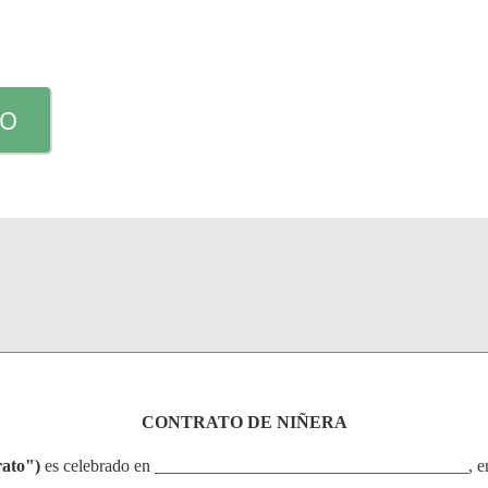
TO
CONTRATO DE NIÑERA
rato")
es celebrado en ____________________________________, en