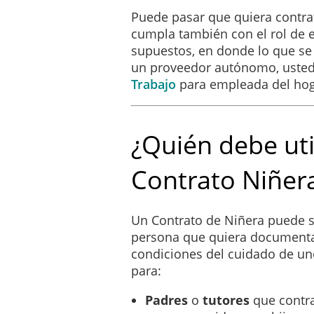
gastos inicialmente previst
Puede pasar que quiera contrat
servicios, así como otros 
cumpla también con el rol de 
quedarán incorporadas a e
supuestos, en donde lo que se
un proveedor autónomo, usted
BIENESTAR DE LOS 
Trabajo
para empleada del hog
El Cuidador deberá prestar 
alguna duda relacionada co
imperativamente con el Cli
¿Quién debe uti
vigilancia.
Contrato Niñer
DURACIÓN DE LOS S
Este Contrato se establece
en las fechas y horarios qu
Un Contrato de Niñera puede se
comenzarán a prestarse el
persona que quiera documentar
fin al mismo o concurrá alg
condiciones del cuidado de un
duración de los Servicios 
para:
Padres
o
tutores
que contr
El Cliente, cada vez que 