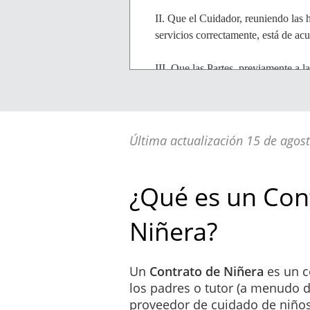
II. Que el Cuidador, reuniendo las h
servicios correctamente, está de ac
III. Que las Partes, previamente a 
con una mayor precisión los requisi
presupuesto es incorporado al pres
de contradicción entre lo dispuesto 
alcance, fases o hitos, primará lo d
Última actualización 15 de agos
IV. Que, en virtud de lo anterior, l
habiendo entendido el alcance, cont
¿Qué es un Con
voluntariamente a un acuerdo mutuo 
indicado en las siguientes:
Niñera?
Un
Contrato de Niñera
es un c
OBJETO DEL CONTRA
los padres o tutor (a menudo 
En virtud del presente Con
proveedor de cuidado de niños
_____________________