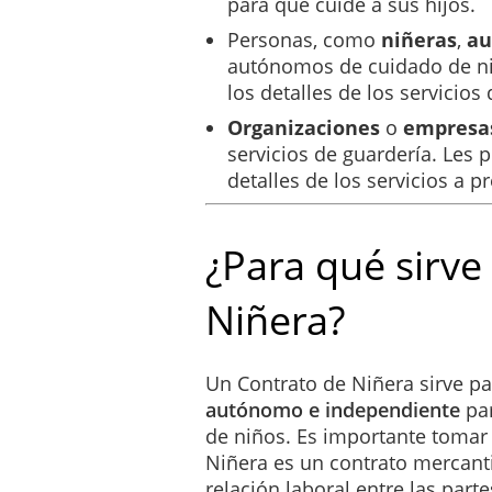
para que cuide a sus hijos.
_____ días de antelación, 
caso un plazo de tiempo suf
Personas, como
niñeras
,
au
autónomos de cuidado de n
En lo que respecta al momen
los detalles de los servicios
indicado a continuación:
Organizaciones
o
empresa
_____________________
servicios de guardería. Les p
detalles de los servicios a pr
AUTORIZACIÓN PAR
El Cliente deberá proporci
casos de emergencia, así c
¿Para qué sirve
tutores legales. En ese sen
médica necesaria en casos 
Niñera?
supuestos, todo tratamiento
legales.
Un Contrato de Niñera sirve pa
DEBER DE DILIGENC
autónomo e independiente
par
En virtud de este Contrato
de niños. Es importante tomar
prestación de los Servicios
Niñera es un contrato mercantil
del Servicio a prestar. El
relación laboral entre las parte