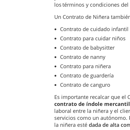
los términos y condiciones del
_____________________
_____________________
Un Contrato de Niñera tambié
De aquí en adelante serán 
Contrato de cuidado infantil
Contrato para cuidar niños
El
Cuidador deberá desempe
causar daños o perjuicios a
Contrato de babysitter
el bienestar y seguridad de
Contrato de nanny
Contrato para niñera
En lo que respecta a la ubi
_____________________
Contrato de guardería
Contrato de canguro
En caso de que exista algun
comunicar al Cuidador con 
Es importante recalcar que el 
contrato de índole mercanti
Con carácter general, no q
laboral entre la niñera y el cli
incluidos en este Contrato 
servicios como un autónomo. P
nuevos servicios y activida
la niñera esté
dada de alta c
variación sustancial entre