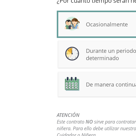
¿Por cuánto tiempo serán ne
Ocasionalmente
Durante un period
determinado
De manera continua
ATENCIÓN
Este contrato
NO
sirve para contrata
niñera. Para ello debe utilizar nuestr
Cuidador o Niñera