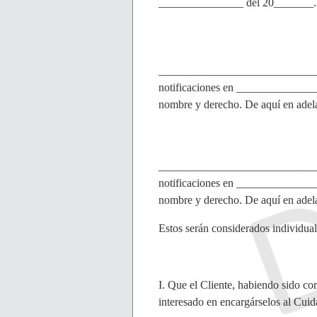
_______________ del 20_______.
______________________________
notificaciones en _____________
nombre y derecho. De aquí en adela
______________________________
notificaciones en _____________
nombre y derecho. De aquí en adela
Estos serán considerados individua
I. Que el Cliente, habiendo sido cor
interesado en encargárselos al Cuid