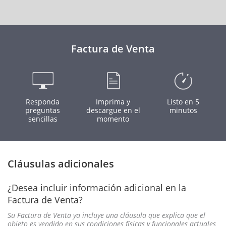
Factura de Venta
Responda
Imprima y
Listo en 5
preguntas
descargue en el
minutos
sencillas
momento
Cláusulas adicionales
¿Desea incluir información adicional en la
Factura de Venta?
Su Factura de Venta ya incluye una cláusula que explica que el
objeto es vendido en sus condiciones físicas y funcionales actuales