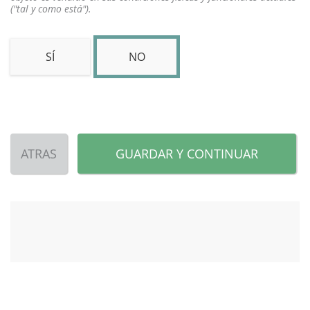
("tal y como está").
SÍ
NO
ATRAS
GUARDAR Y CONTINUAR