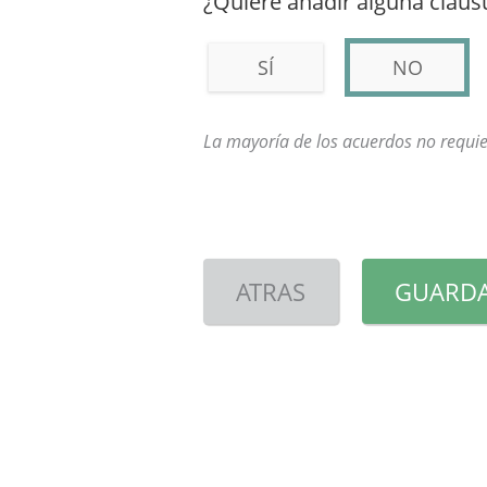
¿Quiere añadir alguna cláusu
SÍ
NO
La mayoría de los acuerdos no requie
ATRAS
GUARDA